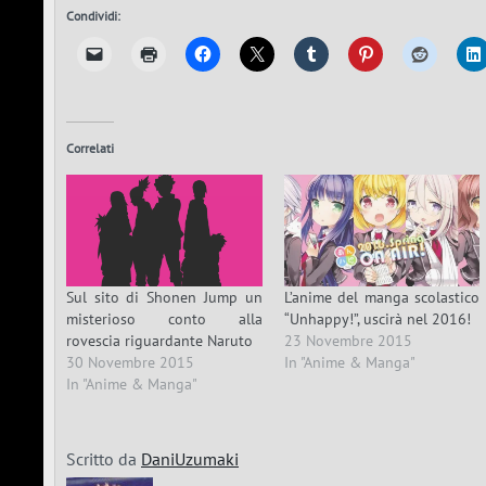
Condividi:
Correlati
Sul sito di Shonen Jump un
L’anime del manga scolastico
misterioso conto alla
“Unhappy!”, uscirà nel 2016!
rovescia riguardante Naruto
23 Novembre 2015
30 Novembre 2015
In "Anime & Manga"
In "Anime & Manga"
Scritto da
DaniUzumaki