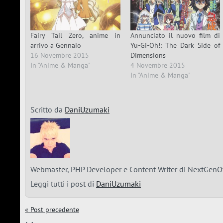
Fairy Tail Zero, anime in
Annunciato il nuovo film di
arrivo a Gennaio
Yu-Gi-Oh!: The Dark Side of
16 Novembre 2015
Dimensions
In "Anime & Manga"
4 Novembre 2015
In "Anime & Manga"
Scritto da
DaniUzumaki
Webmaster, PHP Developer e Content Writer di NextGenOt
Leggi tutti i post di
DaniUzumaki
« Post precedente