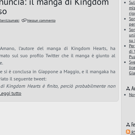
nuncia: il manga di Kingdom
Sul
so
mis
rig
Son
DaniUzumaki
Nessun commento
per
Son
un’
su 
Per
 Amano, l’autore del manga di Kingdom Hearts, ha
di 
mato sul suo profilo Twitter che il manga è giunto al
Puz
Sve
e.
lic
ie si è conclusa in Giappone a Maggio, e il mangaka ha
Gi
viato il seguente tweet:
 di Kingdom Hearts è finito, perciò probabilmente non
A
Leggi tutto
No
F
RS