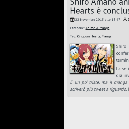
Shiro Amano an
Hearts è conclu
22 Novembre 2015 alle 15:47
Categorie:
Anime & Manga
Tag:
Kingdom Hearts
,
Manga
Shiro
confer
termin
La ser
ora in
È un po’ triste, ma il manga
scriverò più tweet a riguardo.