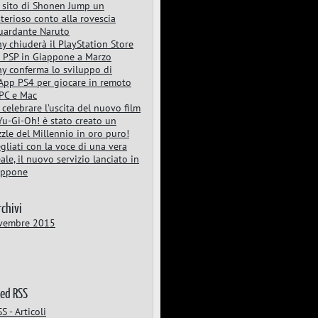
 sito di Shonen Jump un
terioso conto alla rovescia
uardante Naruto
y chiuderà il PlayStation Store
 PSP in Giappone a Marzo
y conferma lo sviluppo di
App PS4 per giocare in remoto
PC e Mac
 celebrare l’uscita del nuovo film
Yu-Gi-Oh! è stato creato un
zle del Millennio in oro puro!
gliati con la voce di una vera
eale, il nuovo servizio lanciato in
appone
rchivi
vembre 2015
eed RSS
S - Articoli