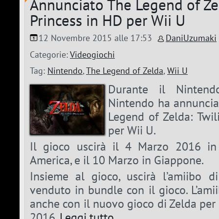
Annunciato The Legend of Zel
Princess in HD per Wii U
12 Novembre 2015 alle 17:53
DaniUzumaki
Categorie:
Videogiochi
Tag:
Nintendo
,
The Legend of Zelda
,
Wii U
Durante il Nintend
Nintendo ha annunciato
Legend of Zelda: Twil
per Wii U.
Il gioco uscirà il 4 Marzo 2016 i
America, e il 10 Marzo in Giappone.
Insieme al gioco, uscirà l’amiibo d
venduto in bundle con il gioco. L’ami
anche con il nuovo gioco di Zelda per 
2016.
Leggi tutto