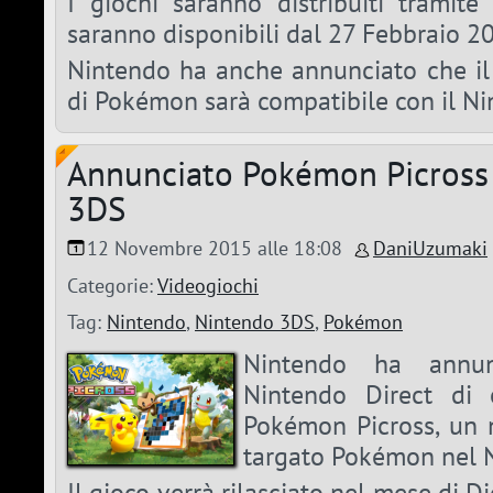
I giochi saranno distribuiti tramit
saranno disponibili dal 27 Febbraio 2
Nintendo ha anche annunciato che il
di Pokémon sarà compatibile con il N
Annunciato Pokémon Picross
3DS
12 Novembre 2015 alle 18:08
DaniUzumaki
Categorie:
Videogiochi
Tag:
Nintendo
,
Nintendo 3DS
,
Pokémon
Nintendo ha annunc
Nintendo Direct di o
Pokémon Picross, un
targato Pokémon nel 
Il gioco verrà rilasciato nel mese di D