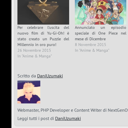
Per celebrare l’uscita del
Annunciato un episodio
nuovo film di Yu-Gi-Oh! è
speciale di One Piece nel
stato creato un Puzzle del
mese di Dicembre
Millennio in oro puro!
8 Novembre 2015
26 Novembre 2015
In "Anime & Manga"
In "Anime & Manga"
Scritto da
DaniUzumaki
Webmaster, PHP Developer e Content Writer di NextGenOt
Leggi tutti i post di
DaniUzumaki